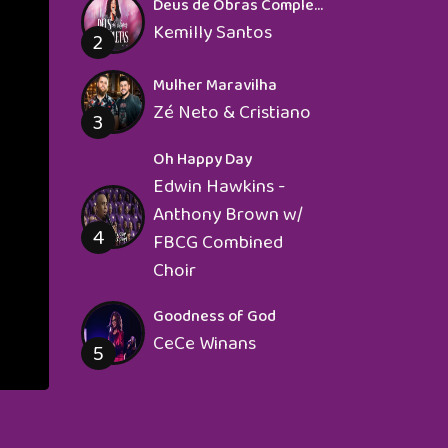
Deus de Obras Completas
Kemilly Santos
2
Mulher Maravilha
Zé Neto & Cristiano
3
Oh Happy Day
Edwin Hawkins -
Anthony Brown w/
4
FBCG Combined
Choir
Goodness of God
CeCe Winans
5